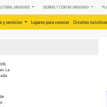
LITORAL URUGUAYO
SIERRAS Y CENTRO URUGUAYO
PL
o y servicios
Lugares para conocer
Circuitos turistico
III,
as. La
cada
 de
co