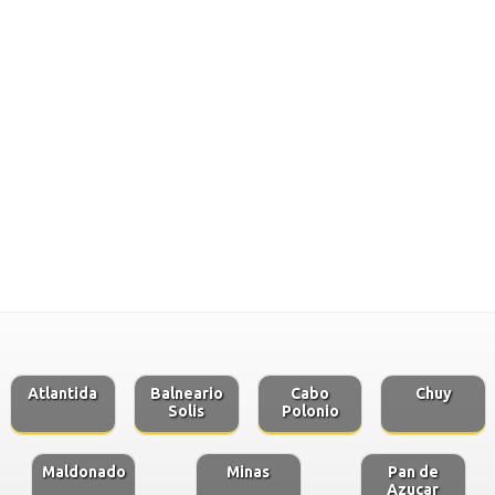
Atlantida
Balneario
Cabo
Chuy
Solis
Polonio
Maldonado
Minas
Pan de
Azucar