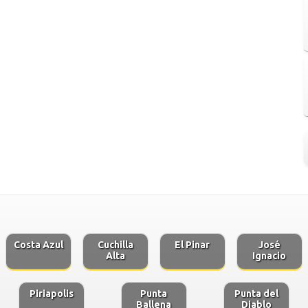
Costa Azul
Cuchilla
El Pinar
José
Alta
Ignacio
Piriapolis
Punta
Punta del
Ballena
Diablo