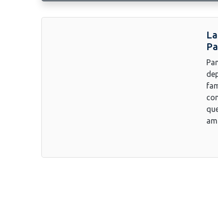
La
Pa
Pan
dep
fam
con
que
amb