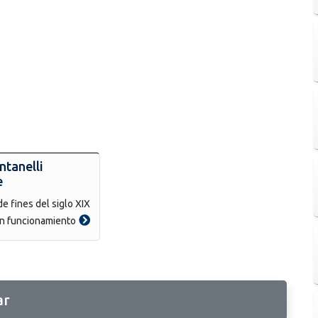
tanelli
e
e fines del siglo XIX
n funcionamiento
ar