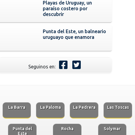
Playas de Uruguay, un
paraíso costero por
descubrir
Punta del Este, un balneario
uruguayo que enamora
Seguinos en:
La Barra
La Paloma
La Pedrera
Las Toscas
Punta del
Rocha
Solymar
Este