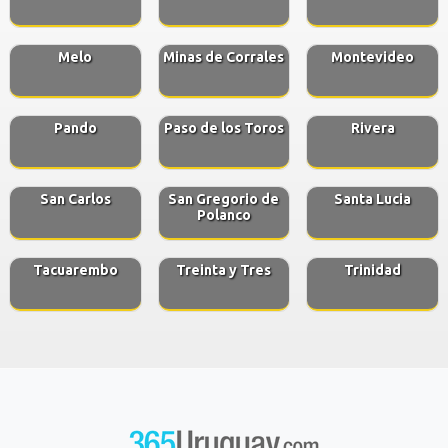
Melo
Minas de Corrales
Montevideo
Pando
Paso de los Toros
Rivera
San Carlos
San Gregorio de
Santa Lucia
Polanco
Tacuarembo
Treinta y Tres
Trinidad