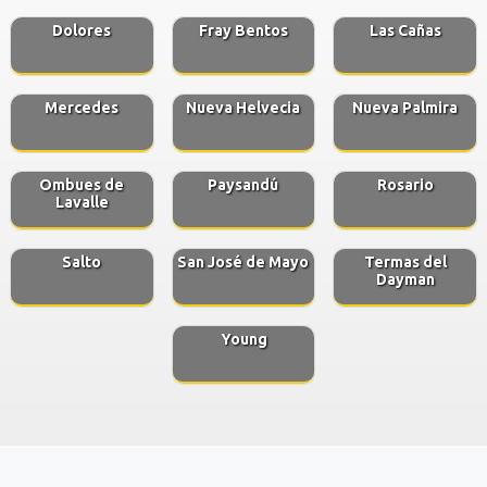
Dolores
Fray Bentos
Las Cañas
Mercedes
Nueva Helvecia
Nueva Palmira
Ombues de
Paysandú
Rosario
Lavalle
Salto
San José de Mayo
Termas del
Dayman
Young