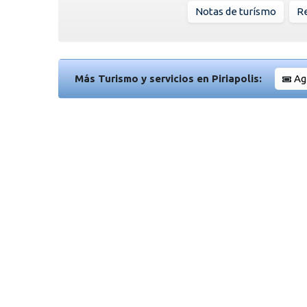
Notas de turísmo
Re
Más Turismo y servicios en Piriapolis:
Ag