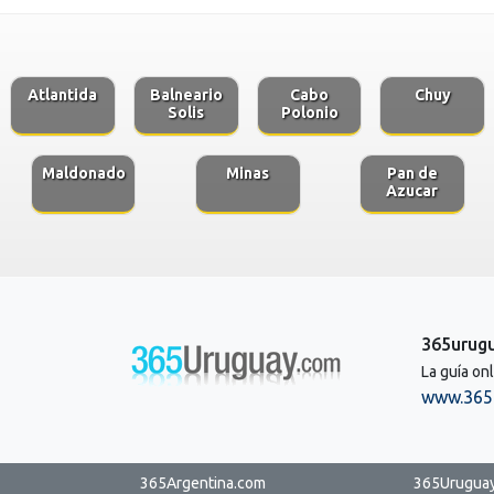
Atlantida
Balneario
Cabo
Chuy
Solis
Polonio
Maldonado
Minas
Pan de
Azucar
365urug
La guía on
www.365
365Argentina.com
365Urugua