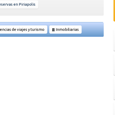
servas en Piriapolis
encias de viajes y turismo
Inmobiliarias