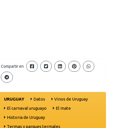
Compartir en
URUGUAY
Datos
Vinos de Uruguay
El carnaval uruguayo
El mate
Historia de Uruguay
Termas y parques termales