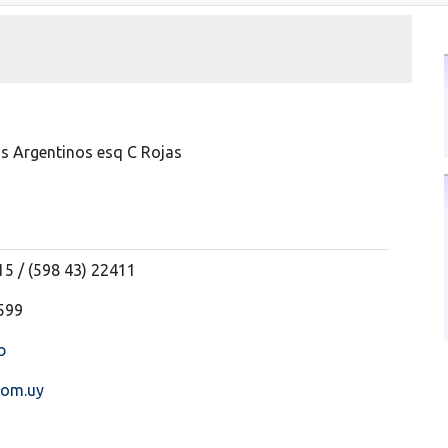
s Argentinos esq C Rojas
15 / (598 43) 22411
599
b
com.uy