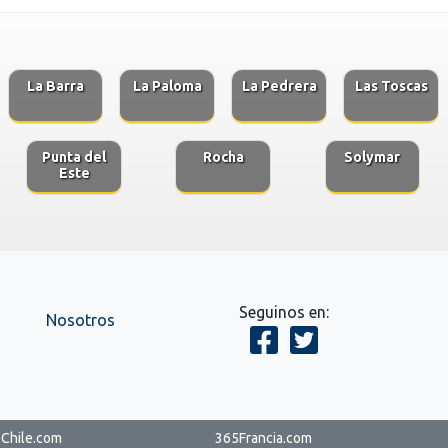
La Barra
La Paloma
La Pedrera
Las Toscas
Punta del
Rocha
Solymar
Este
Seguinos en:
Nosotros
Chile.com
365Francia.com