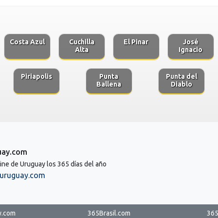
Costa Azul
Cuchilla
El Pinar
José
Alta
Ignacio
Piriapolis
Punta
Punta del
Ballena
Diablo
uay.com
line de Uruguay los 365 días del año
uruguay.com
y.com
365Brasil.com
365