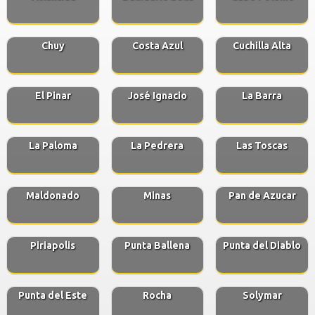
Chuy
Costa Azul
Cuchilla Alta
El Pinar
José Ignacio
La Barra
La Paloma
La Pedrera
Las Toscas
Maldonado
Minas
Pan de Azucar
Piriapolis
Punta Ballena
Punta del Diablo
Punta del Este
Rocha
Solymar