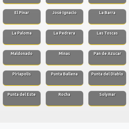
El Pinar
José Ignacio
La Barra
La Paloma
La Pedrera
Las Toscas
Maldonado
Minas
Pan de Azucar
Piriapolis
Punta Ballena
Punta del Diablo
Punta del Este
Rocha
Solymar