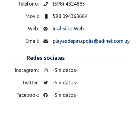
Teléfono:
(598) 4324885
Movil:
598 094363664
Web:
ir al Sitio Web
Email:
playasdepiriapolis@adinet.com.uy
Redes sociales
Instagram:
-Sin datos-
Twitter:
-Sin datos-
Facebook:
-Sin datos-