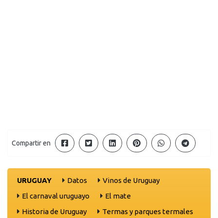
Compartir en
URUGUAY
Datos
Vinos de Uruguay
El carnaval uruguayo
El mate
Historia de Uruguay
Termas y parques termales