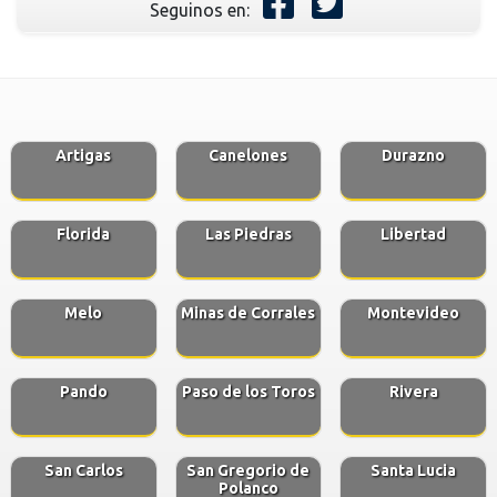
Seguinos en:
Artigas
Canelones
Durazno
Florida
Las Piedras
Libertad
Melo
Minas de Corrales
Montevideo
Pando
Paso de los Toros
Rivera
San Carlos
San Gregorio de
Santa Lucia
Polanco