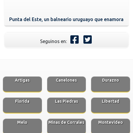
Punta del Este, un balneario uruguayo que enamora
Seguinos en:
Artigas
Canelones
Durazno
Florida
Las Piedras
Libertad
Melo
Minas de Corrales
Montevideo