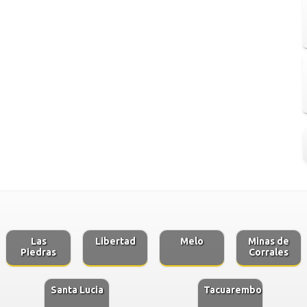
Las
Libertad
Melo
Minas de
Piedras
Corrales
Santa Lucia
Tacuarembo