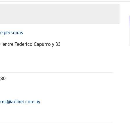
de personas
 entre Federico Capurro y 33
880
res@adinet.com.uy