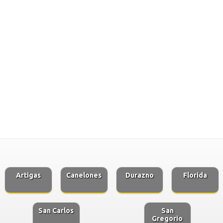
Artigas
Canelones
Durazno
Florida
San Carlos
San
Gregorio