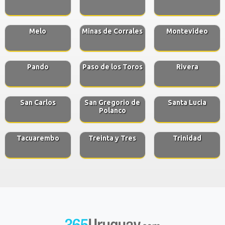
Melo
Minas de Corrales
Montevideo
Pando
Paso de los Toros
Rivera
San Carlos
San Gregorio de
Santa Lucia
Polanco
Tacuarembo
Treinta y Tres
Trinidad