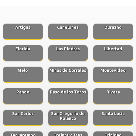
Artigas
Canelones
Durazno
Florida
Las Piedras
Libertad
Melo
Minas de Corrales
Montevideo
Pando
Paso de los Toros
Rivera
San Carlos
San Gregorio de
Santa Lucia
Polanco
Tacuarembo
Treinta y Tres
Trinidad