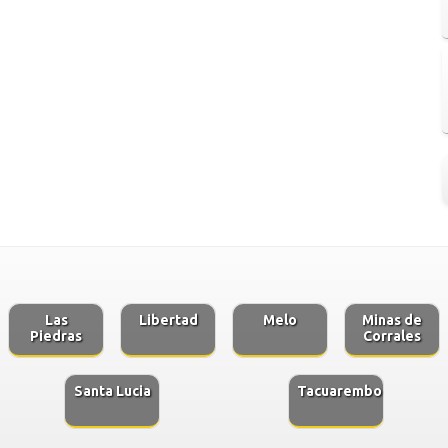
Las
Libertad
Melo
Minas de
Piedras
Corrales
Santa Lucia
Tacuarembo