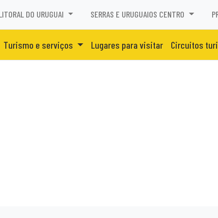
LITORAL DO URUGUAI
SERRAS E URUGUAIOS CENTRO
P
Turismo e serviços
Lugares para visitar
Circuitos tur