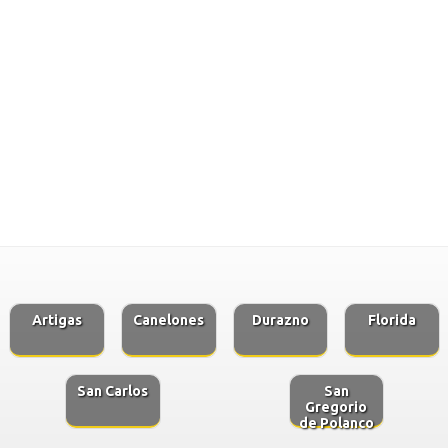
Artigas
Canelones
Durazno
Florida
San Carlos
San
Gregorio
de Polanco