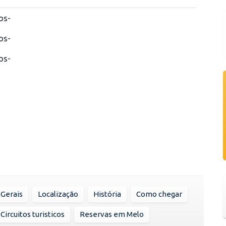
os-
os-
os-
Gerais
Localização
História
Como chegar
Circuitos turisticos
Reservas em Melo