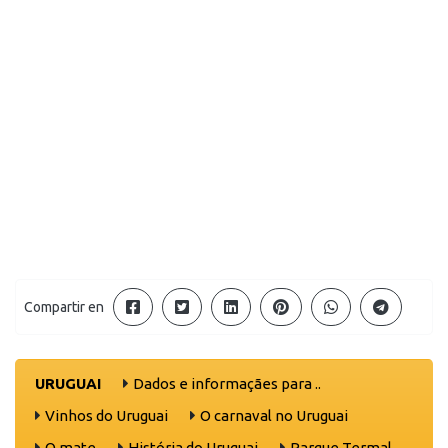
Compartir en
URUGUAI
Dados e informaçães para ..
Vinhos do Uruguai
O carnaval no Uruguai
O mate
História do Uruguai
Parque Termal