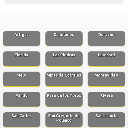
Artigas
Canelones
Durazno
Florida
Las Piedras
Libertad
Melo
Minas de Corrales
Montevideo
Pando
Paso de los Toros
Rivera
San Carlos
San Gregorio de
Santa Lucia
Polanco