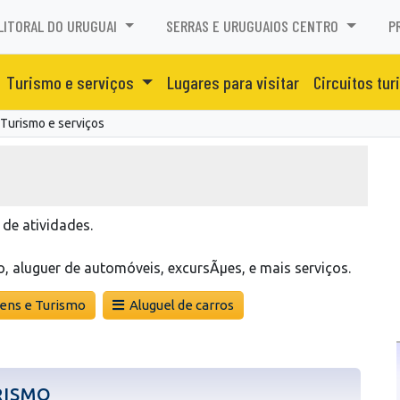
LITORAL DO URUGUAI
SERRAS E URUGUAIOS CENTRO
P
Turismo e serviços
Lugares para visitar
Circuitos tur
Turismo e serviços
 de atividades.
o, aluguer de automóveis, excursÃµes, e mais serviços.
ens e Turismo
Aluguel de carros
RISMO