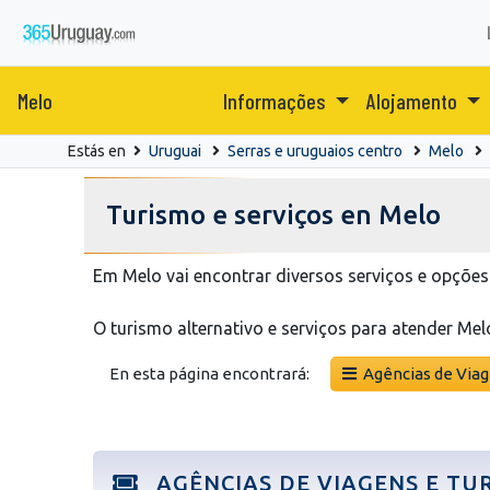
Melo
Informações
Alojamento
Estás en
Uruguai
Serras e uruguaios centro
Melo
Turismo e serviços en Melo
Em Melo vai encontrar diversos serviços e opções
O turismo alternativo e serviços para atender Mel
En esta página encontrará:
Agências de Viag
AGÊNCIAS DE VIAGENS E TU