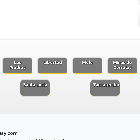
Las
Libertad
Melo
Minas de
Piedras
Corrales
Santa Lucia
Tacuarembo
uay.com