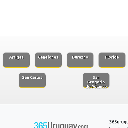
Artigas
Canelones
Durazno
Florida
San Carlos
San
Gregorio
de Polanco
365urug