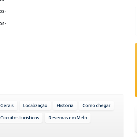
os-
os-
Gerais
Localização
História
Como chegar
Circuitos turisticos
Reservas em Melo