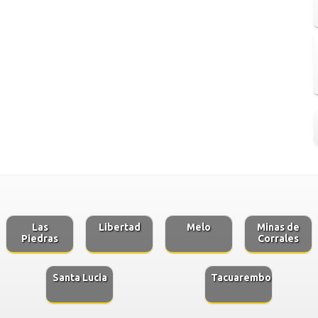
Las
Libertad
Melo
Minas de
Piedras
Corrales
Santa Lucia
Tacuarembo