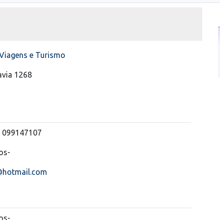
Viagens e Turismo
avia 1268
 099147107
os-
a@hotmail.com
os-