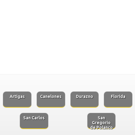
Artigas
Canelones
Durazno
Florida
San Carlos
San
Gregorio
de Polanco