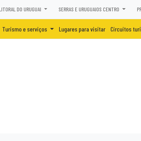
LITORAL DO URUGUAI
SERRAS E URUGUAIOS CENTRO
P
Turismo e serviços
Lugares para visitar
Circuitos tur