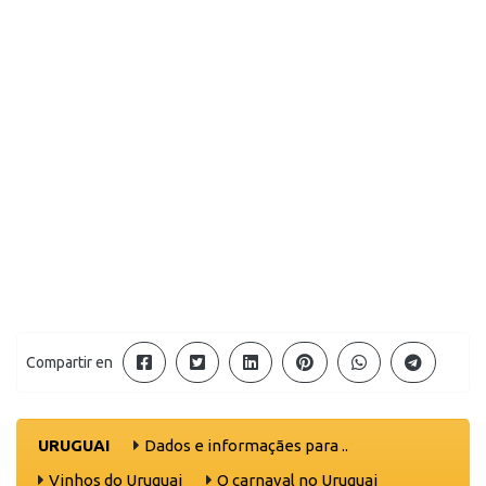
Compartir en
URUGUAI
Dados e informaçães para ..
Vinhos do Uruguai
O carnaval no Uruguai