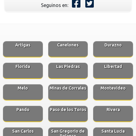
Seguinos en:
Artigas
Canelones
Durazno
Florida
Las Piedras
Libertad
Melo
Minas de Corrales
Montevideo
Pando
Paso de los Toros
Rivera
San Carlos
San Gregorio de
Santa Lucia
Polanco