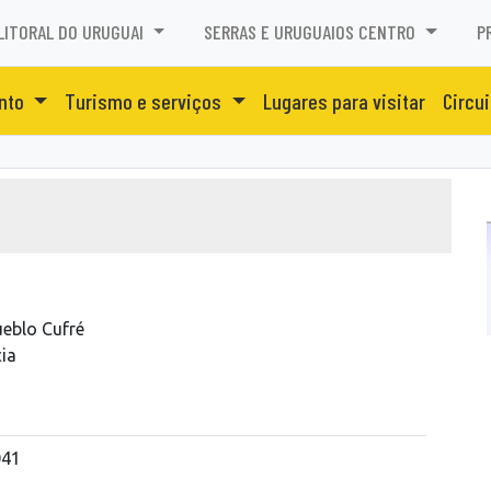
LITORAL DO URUGUAI
SERRAS E URUGUAIOS CENTRO
P
ento
Turismo e serviços
Lugares para visitar
Circui
ueblo Cufré
ia
041