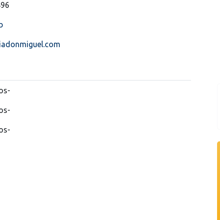
496
b
iadonmiguel.com
os-
os-
os-