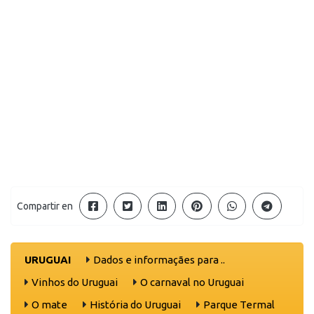
Compartir en
URUGUAI
Dados e informaçães para ..
Vinhos do Uruguai
O carnaval no Uruguai
O mate
História do Uruguai
Parque Termal