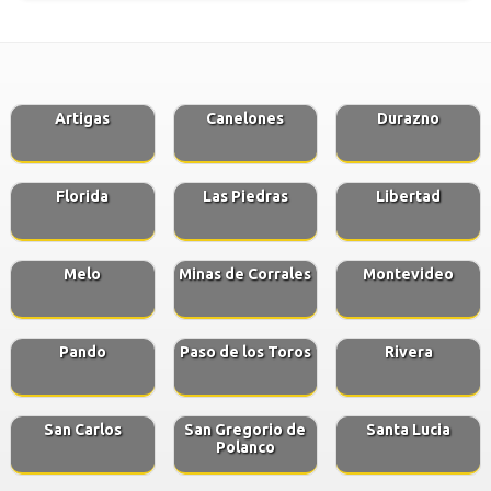
Artigas
Canelones
Durazno
Florida
Las Piedras
Libertad
Melo
Minas de Corrales
Montevideo
Pando
Paso de los Toros
Rivera
San Carlos
San Gregorio de
Santa Lucia
Polanco