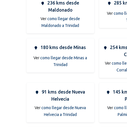
236 kms desde
285 k
Maldonado
Ver
como ll
Ver
como llegar desde
Maldonado a Trinidad
180 kms desde Minas
254 kms
C
Ver
como llegar desde Minas a
Ver
como lle
Trinidad
Corral
91 kms desde Nueva
145 km
Helvecia
Ver
como llegar desde Nueva
Ver
como l
Helvecia a Trinidad
Palmi