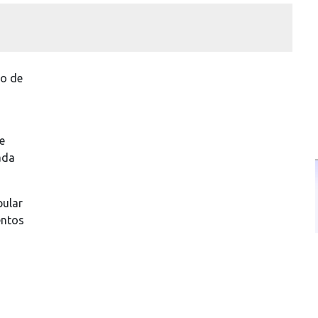
to de
e
ada
pular
entos