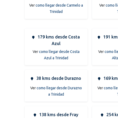
Ver
como llegar desde Carmelo a
Ver
como ll
Trinidad
179 kms desde Costa
191 kms
Azul
Ver
como llegar desde Costa
Ver
como ll
Azul a Trinidad
Alt
38 kms desde Durazno
169 kms
Ver
como llegar desde Durazno
Ver
como lle
a Trinidad
138 kms desde Fray
254 k