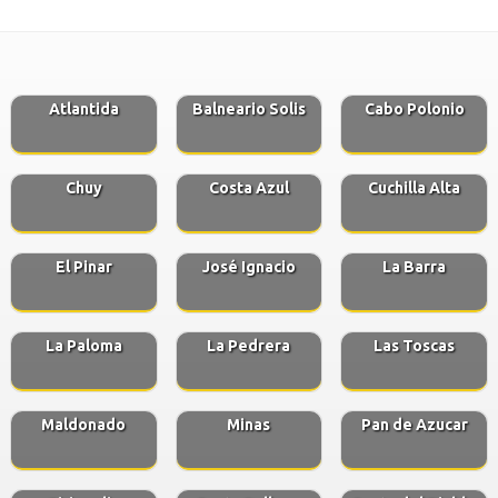
Atlantida
Balneario Solis
Cabo Polonio
Chuy
Costa Azul
Cuchilla Alta
El Pinar
José Ignacio
La Barra
La Paloma
La Pedrera
Las Toscas
Maldonado
Minas
Pan de Azucar