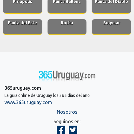
Piriapolis
Punta Ballena
Punta del Diablo
Punta del Este
Rocha
Solymar
365uruguay.com
La guía online de Uruguay los 365 días del año
www.365uruguay.com
Nosotros
Seguinos en: