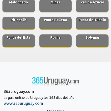
Maldonado
Minas
Pan de Azucar
Piriapolis
Punta Ballena
Punta del Diablo
Punta del Este
Rocha
Solymar
365uruguay.com
La guía online de Uruguay los 365 días del año
www.365uruguay.com