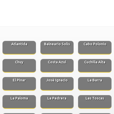
Atlantida
Balneario Solis
Cabo Polonio
Chuy
Costa Azul
Cuchilla Alta
El Pinar
José Ignacio
La Barra
La Paloma
La Pedrera
Las Toscas