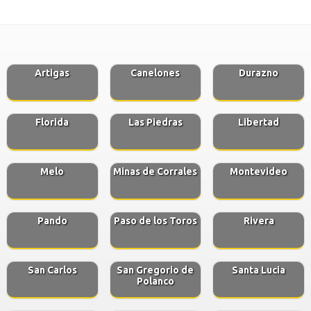
Artigas
Canelones
Durazno
Florida
Las Piedras
Libertad
Melo
Minas de Corrales
Montevideo
Pando
Paso de los Toros
Rivera
San Carlos
San Gregorio de
Santa Lucia
Polanco