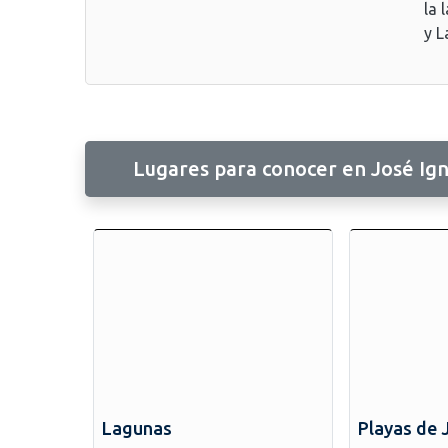
la 
y L
Lugares para conocer en José Ign
Lagunas
Playas de 