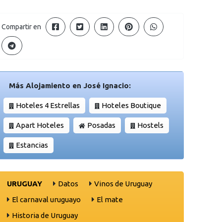
Compartir en
Más Alojamiento en José Ignacio:
Hoteles 4 Estrellas
Hoteles Boutique
Apart Hoteles
Posadas
Hostels
Estancias
URUGUAY
Datos
Vinos de Uruguay
El carnaval uruguayo
El mate
Historia de Uruguay