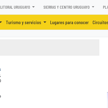
LITORAL URUGUAYO
SIERRAS Y CENTRO URUGUAYO
PL
Turismo y servicios
Lugares para conocer
Circuito
s
,
0
e