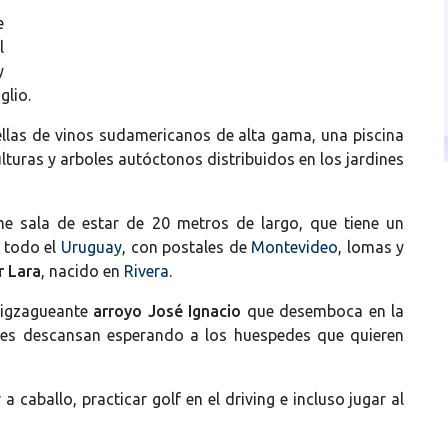
e
l
y
glio.
llas de vinos sudamericanos de alta gama, una piscina
lturas y arboles autóctonos distribuidos en los jardines
e sala de estar de 20 metros de largo, que tiene un
e todo el
Uruguay
, con postales de
Montevideo
, lomas y
r Lara
, nacido en
Rivera
.
 zigzagueante
arroyo José Ignacio
que desemboca en la
es descansan esperando a los huespedes que quieren
a caballo, practicar golf en el driving e incluso jugar al