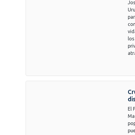
Jos
Uru
par
com
vid
los
pri
atr
Cr
di
El 
Mal
pop
pue