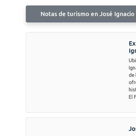
Notas de turismo en José Ignacio
Ex
Ig
Ubi
Ign
de 
ofr
his
El 
Jo