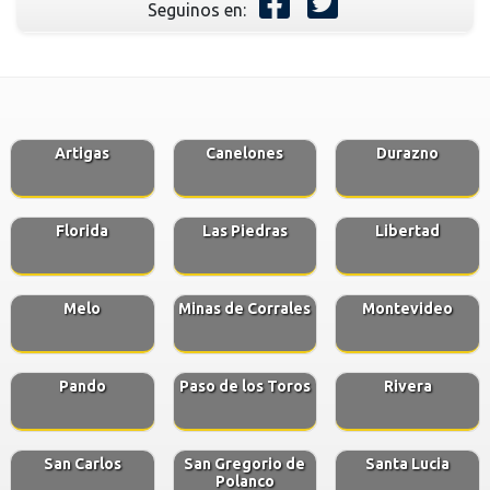
Seguinos en:
Artigas
Canelones
Durazno
Florida
Las Piedras
Libertad
Melo
Minas de Corrales
Montevideo
Pando
Paso de los Toros
Rivera
San Carlos
San Gregorio de
Santa Lucia
Polanco