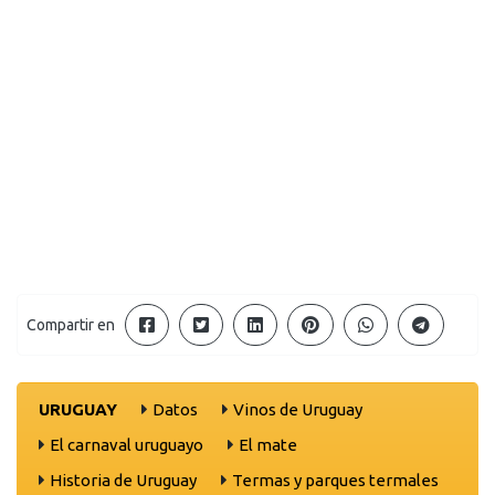
Compartir en
URUGUAY
Datos
Vinos de Uruguay
El carnaval uruguayo
El mate
Historia de Uruguay
Termas y parques termales