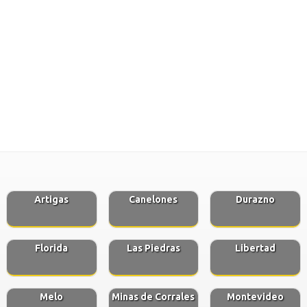
Artigas
Canelones
Durazno
Florida
Las Piedras
Libertad
Melo
Minas de Corrales
Montevideo