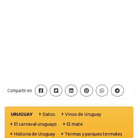
Compartir en
URUGUAY
Datos
Vinos de Uruguay
El carnaval uruguayo
El mate
Historia de Uruguay
Termas y parques termales