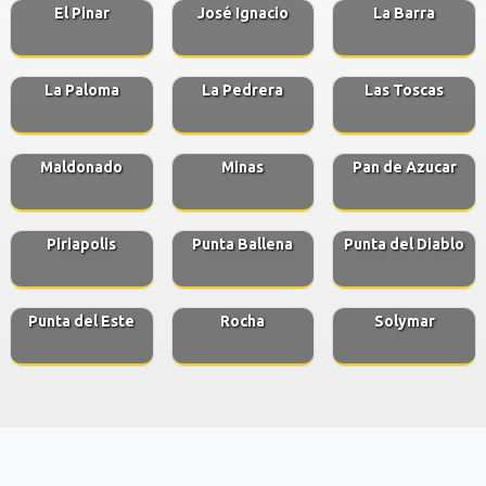
El Pinar
José Ignacio
La Barra
La Paloma
La Pedrera
Las Toscas
Maldonado
Minas
Pan de Azucar
Piriapolis
Punta Ballena
Punta del Diablo
Punta del Este
Rocha
Solymar