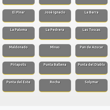
El Pinar
José Ignacio
La Barra
La Paloma
La Pedrera
Las Toscas
Maldonado
Minas
Pan de Azucar
Piriapolis
Punta Ballena
Punta del Diablo
Punta del Este
Rocha
Solymar