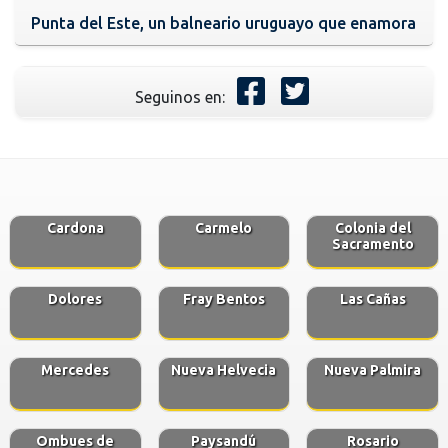
Punta del Este, un balneario uruguayo que enamora
Seguinos en:
Cardona
Carmelo
Colonia del
Sacramento
Dolores
Fray Bentos
Las Cañas
Mercedes
Nueva Helvecia
Nueva Palmira
Ombues de
Paysandú
Rosario