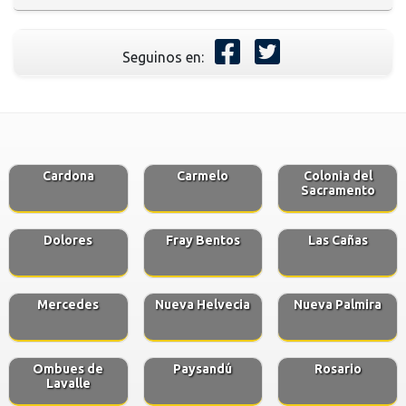
Seguinos en:
Cardona
Carmelo
Colonia del
Sacramento
Dolores
Fray Bentos
Las Cañas
Mercedes
Nueva Helvecia
Nueva Palmira
Ombues de
Paysandú
Rosario
Lavalle