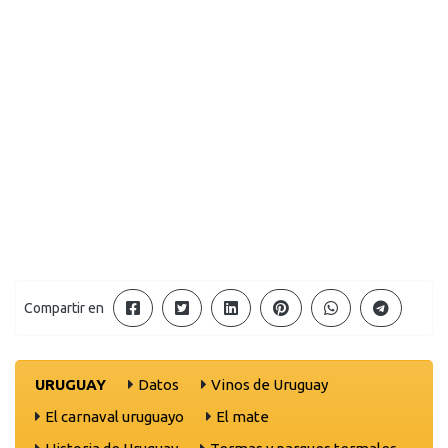
Compartir en
URUGUAY
Datos
Vinos de Uruguay
El carnaval uruguayo
El mate