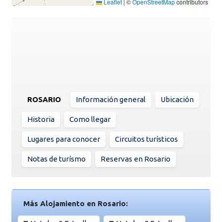
Leaflet
|
©
OpenStreetMap
contributors
ROSARIO
Información general
Ubicación
Historia
Como llegar
Lugares para conocer
Circuitos turísticos
Notas de turísmo
Reservas en Rosario
Más Alojamiento en Rosario: