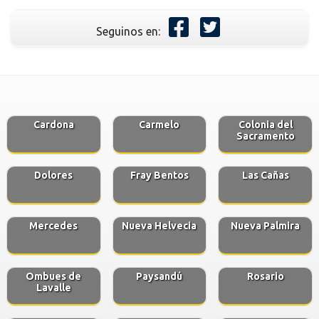
Seguinos en:
Cardona
Carmelo
Colonia del
Sacramento
Dolores
Fray Bentos
Las Cañas
Mercedes
Nueva Helvecia
Nueva Palmira
Ombues de
Paysandú
Rosario
Lavalle