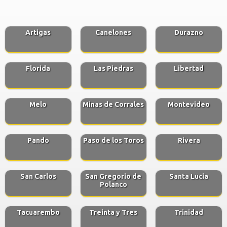
Artigas
Canelones
Durazno
Florida
Las Piedras
Libertad
Melo
Minas de Corrales
Montevideo
Pando
Paso de los Toros
Rivera
San Carlos
San Gregorio de
Santa Lucia
Polanco
Tacuarembo
Treinta y Tres
Trinidad