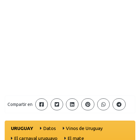
Compartir en
URUGUAY
Datos
Vinos de Uruguay
El carnaval uruguayo
El mate