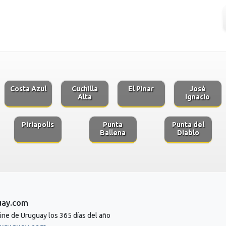
Costa Azul
Cuchilla
El Pinar
José
Alta
Ignacio
Piriapolis
Punta
Punta del
Ballena
Diablo
uay.com
line de Uruguay los 365 días del año