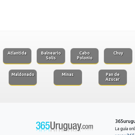
Atlantida
Balneario
Cabo
Chuy
Solis
Polonio
Maldonado
Minas
Pan de
Azucar
365urug
La guía on