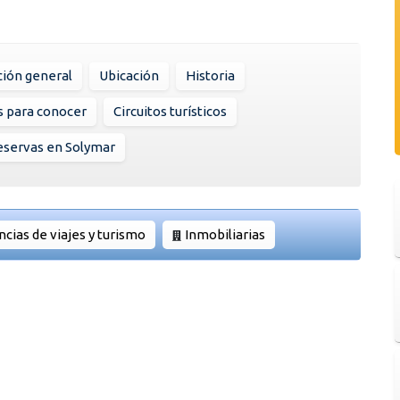
ión general
Ubicación
Historia
s para conocer
Circuitos turísticos
eservas en Solymar
cias de viajes y turismo
Inmobiliarias