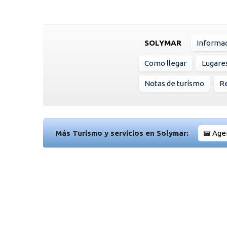
SOLYMAR
Informac
Como llegar
Lugare
Notas de turísmo
R
Más Turismo y servicios en Solymar:
Agen