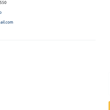
 550
b
ail.com