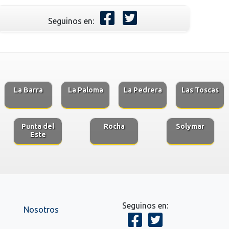
Seguinos en:
La Barra
La Paloma
La Pedrera
Las Toscas
Punta del
Rocha
Solymar
Este
Seguinos en:
Nosotros