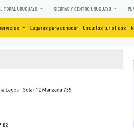
LITORAL URUGUAYO
SIERRAS Y CENTRO URUGUAYO
PL
servicios
Lugares para conocer
Circuitos turisticos
N
ia Lagos - Solar 12 Manzana 755
7 82