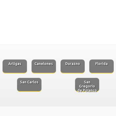
Artigas
Canelones
Durazno
Florida
San Carlos
San
Gregorio
de Polanco