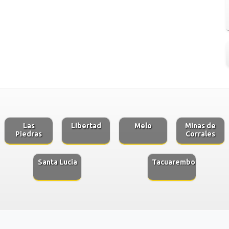
Las
Libertad
Melo
Minas de
Piedras
Corrales
Santa Lucia
Tacuarembo