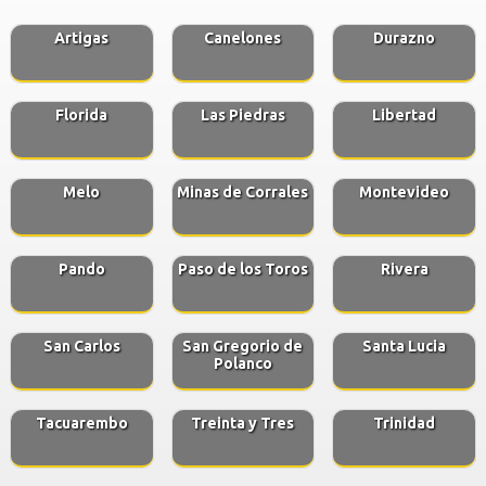
Artigas
Canelones
Durazno
Florida
Las Piedras
Libertad
Melo
Minas de Corrales
Montevideo
Pando
Paso de los Toros
Rivera
San Carlos
San Gregorio de
Santa Lucia
Polanco
Tacuarembo
Treinta y Tres
Trinidad