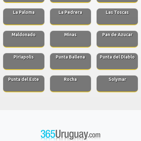
La Paloma
La Pedrera
Las Toscas
Maldonado
Minas
Pan de Azucar
Piriapolis
Punta Ballena
Punta del Diablo
Punta del Este
Rocha
Solymar