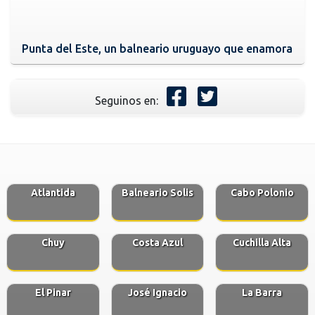
Punta del Este, un balneario uruguayo que enamora
Seguinos en:
Atlantida
Balneario Solis
Cabo Polonio
Chuy
Costa Azul
Cuchilla Alta
El Pinar
José Ignacio
La Barra