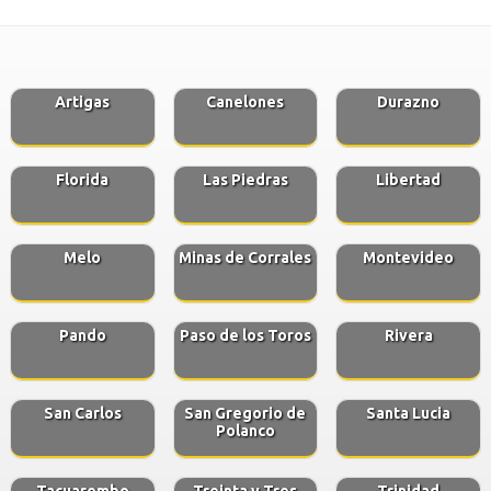
Artigas
Canelones
Durazno
Florida
Las Piedras
Libertad
Melo
Minas de Corrales
Montevideo
Pando
Paso de los Toros
Rivera
San Carlos
San Gregorio de
Santa Lucia
Polanco
Tacuarembo
Treinta y Tres
Trinidad