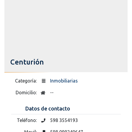
Centurión
Categoría:
Inmobiliarias
Domicilio:
--
Datos de contacto
Teléfono:
598 3554193
Movil:
598 099240647