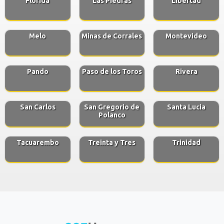
Florida
Las Piedras
Libertad
Melo
Minas de Corrales
Montevideo
Pando
Paso de los Toros
Rivera
San Carlos
San Gregorio de
Santa Lucia
Polanco
Tacuarembo
Treinta y Tres
Trinidad