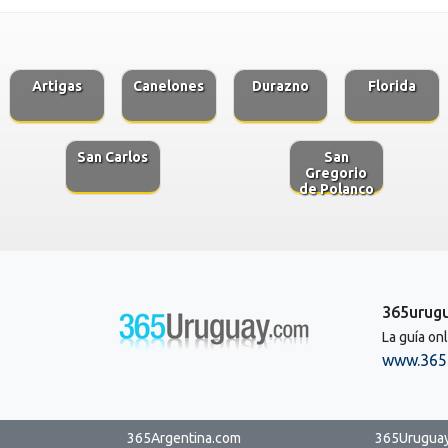
Artigas
Canelones
Durazno
Florida
San Carlos
San
Gregorio
de Polanco
365urug
La guía on
www.365
365Argentina.com
365Urugua