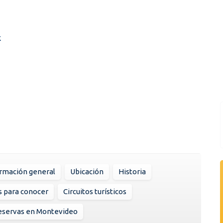
k
rmación general
Ubicación
Historia
s para conocer
Circuitos turísticos
eservas en Montevideo