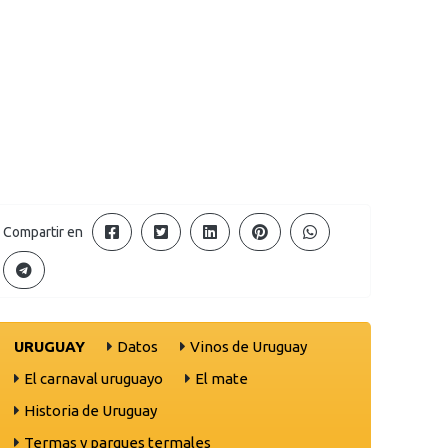
Compartir en
URUGUAY
Datos
Vinos de Uruguay
El carnaval uruguayo
El mate
Historia de Uruguay
Termas y parques termales