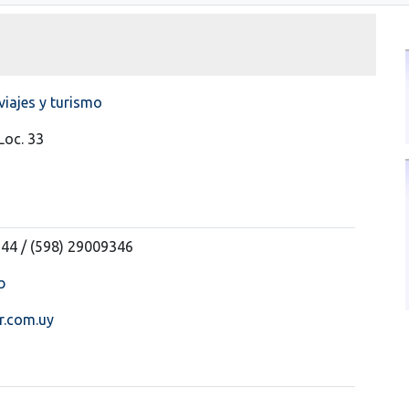
viajes y turismo
Loc. 33
44 / (598) 29009346
b
r.com.uy