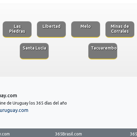
Las
Libertad
Melo
Minas de
Piedras
Corrales
Santa Lucia
Tacuarembo
uay.com
line de Uruguay los 365 días del año
uruguay.com
y.com
365Brasil.com
365