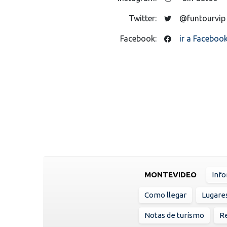
Twitter:
@funtourvip
Facebook:
ir a Faceboo
MONTEVIDEO
Info
Como llegar
Lugare
Notas de turísmo
R