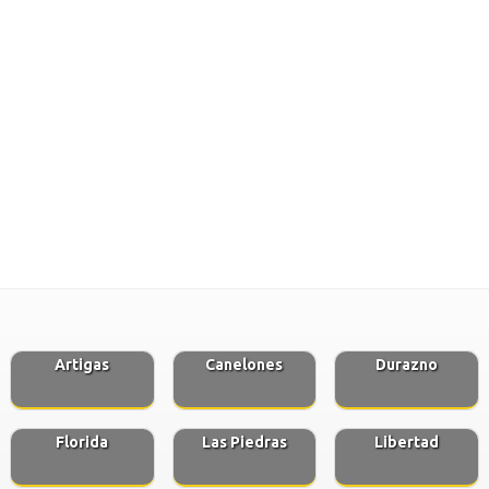
Artigas
Canelones
Durazno
Florida
Las Piedras
Libertad