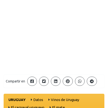
Compartir en
URUGUAY
Datos
Vinos de Uruguay
El carnaval uruguayo
El mate