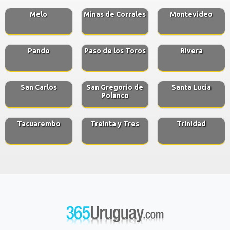
Melo
Minas de Corrales
Montevideo
Pando
Paso de los Toros
Rivera
San Carlos
San Gregorio de
Santa Lucia
Polanco
Tacuarembo
Treinta y Tres
Trinidad