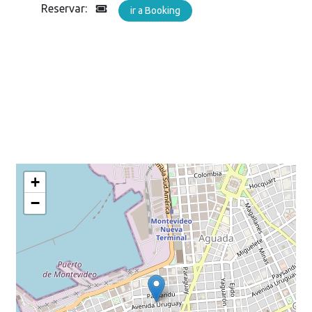
Reservar:
ir a Booking
+
−