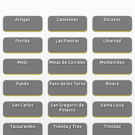
Artigas
Canelones
Durazno
Florida
Las Piedras
Libertad
Melo
Minas de Corrales
Montevideo
Pando
Paso de los Toros
Rivera
San Carlos
San Gregorio de
Santa Lucia
Polanco
Tacuarembo
Treinta y Tres
Trinidad