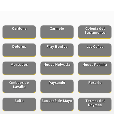
Cardona
Carmelo
Colonia del
Sacramento
Dolores
Fray Bentos
Las Cañas
Mercedes
Nueva Helvecia
Nueva Palmira
Ombues de
Paysandú
Rosario
Lavalle
Salto
San José de Mayo
Termas del
Dayman