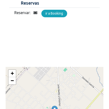
Reservas
Reservar:
ir a Booking
+
−