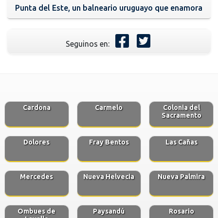
Punta del Este, un balneario uruguayo que enamora
Seguinos en:
Cardona
Carmelo
Colonia del
Sacramento
Dolores
Fray Bentos
Las Cañas
Mercedes
Nueva Helvecia
Nueva Palmira
Ombues de
Paysandú
Rosario