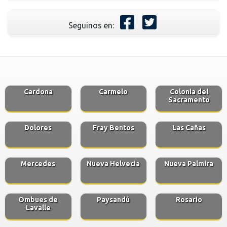
Seguinos en:
Cardona
Carmelo
Colonia del
Sacramento
Dolores
Fray Bentos
Las Cañas
Mercedes
Nueva Helvecia
Nueva Palmira
Ombues de
Paysandú
Rosario
Lavalle