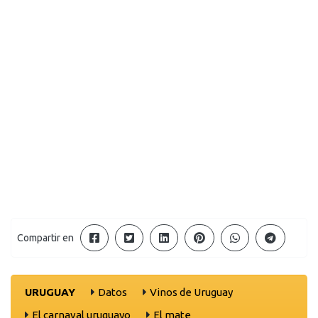
Compartir en
URUGUAY
Datos
Vinos de Uruguay
El carnaval uruguayo
El mate