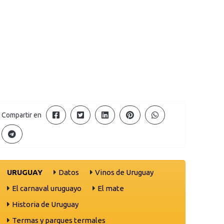
Compartir en
URUGUAY
Datos
Vinos de Uruguay
El carnaval uruguayo
El mate
Historia de Uruguay
Termas y parques termales