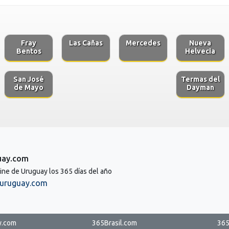
Fray
Las Cañas
Mercedes
Nueva
Bentos
Helvecia
San José
Termas del
de Mayo
Dayman
uay.com
line de Uruguay los 365 días del año
uruguay.com
y.com
365Brasil.com
365