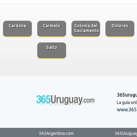
Cardona
Carmelo
Colonia del
Dolores
Sacramento
Salto
365urug
La guía on
www.365
365Argentina.com
365Urugua