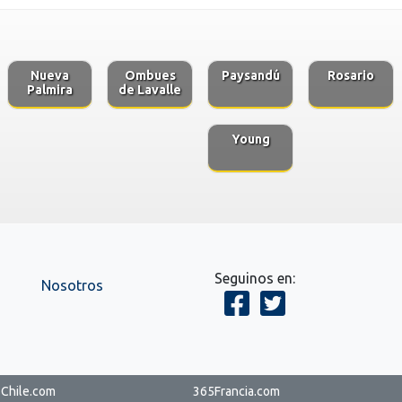
Nueva
Ombues
Paysandú
Rosario
Palmira
de Lavalle
Young
Seguinos en:
Nosotros
Chile.com
365Francia.com