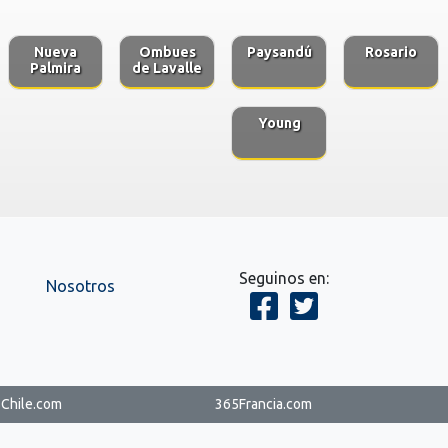
Nueva
Ombues
Paysandú
Rosario
Palmira
de Lavalle
Young
Seguinos en:
Nosotros
Chile.com
365Francia.com