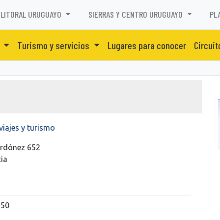
LITORAL URUGUAYO
SIERRAS Y CENTRO URUGUAYO
PL
o
Turismo y servicios
Lugares para conocer
Circuit
viajes y turismo
 Ordónez 652
ia
250