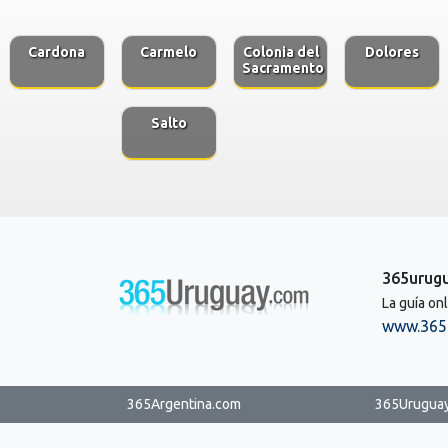
Cardona
Carmelo
Colonia del
Dolores
Sacramento
Salto
365urug
La guía on
www.365
365Argentina.com
365Urugua