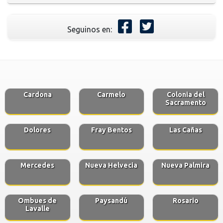
Seguinos en:
Cardona
Carmelo
Colonia del
Sacramento
Dolores
Fray Bentos
Las Cañas
Mercedes
Nueva Helvecia
Nueva Palmira
Ombues de
Paysandú
Rosario
Lavalle