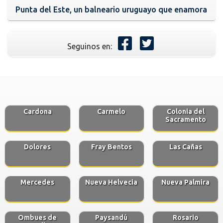
Punta del Este, un balneario uruguayo que enamora
Seguinos en:
Cardona
Carmelo
Colonia del
Sacramento
Dolores
Fray Bentos
Las Cañas
Mercedes
Nueva Helvecia
Nueva Palmira
Ombues de
Paysandú
Rosario