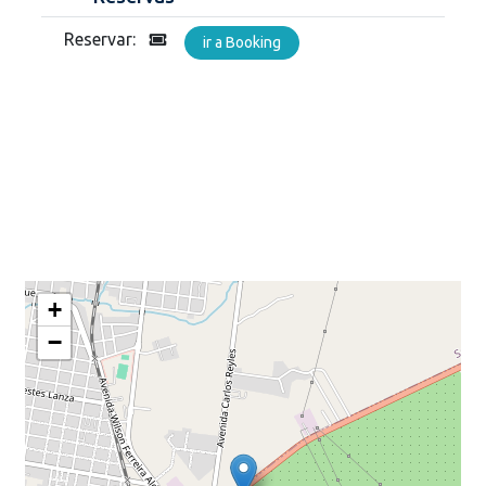
Reservar:
ir a Booking
+
−