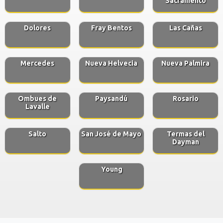
Sacramento
Dolores
Fray Bentos
Las Cañas
Mercedes
Nueva Helvecia
Nueva Palmira
Ombues de
Paysandú
Rosario
Lavalle
Salto
San José de Mayo
Termas del
Dayman
Young